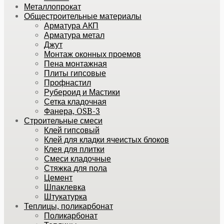
Металлопрокат
Общестроительные материалы
Арматура АКП
Арматура метал
Джут
Монтаж оконных проемов
Пена монтажная
Плиты гипсовые
Профнастил
Рубероид и Мастики
Сетка кладочная
Фанера, OSB-3
Строительные смеси
Клей гипсовый
Клей для кладки ячеистых блоков
Клея для плитки
Смеси кладочные
Стяжка для пола
Цемент
Шпаклевка
Штукатурка
Теплицы, поликарбонат
Поликарбонат