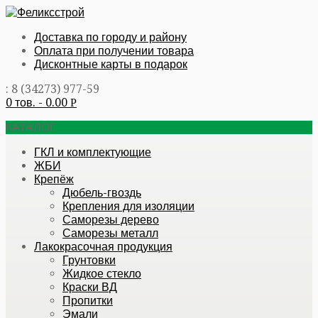
Доставка по городу и району
Оплата при получении товара
Дисконтные карты в подарок
: 8 (34273) 977-59
0 тов. -
0.00
Р
КАТАЛОГ
ГКЛ и комплектующие
ЖБИ
Крепёж
Дюбель-гвоздь
Крепления для изоляции
Саморезы дерево
Саморезы металл
Лакокрасочная продукция
Грунтовки
Жидкое стекло
Краски ВД
Пропитки
Эмали