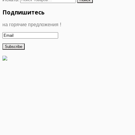
Подпишитесь
на горячие предложения !
Склад магазин: г. Краснокамск ул. Геофизиков д. 19
8 (34273) 977-59
Email: felixstroy@yandex.ru
с 9:00 до 20:00
ЖБИ
Лакокрасочная продукция