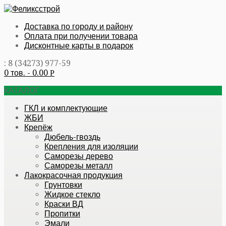
Доставка по городу и району
Оплата при получении товара
Дисконтные карты в подарок
: 8 (34273) 977-59
0 тов. -
0.00
Р
КАТАЛОГ
ГКЛ и комплектующие
ЖБИ
Крепёж
Дюбель-гвоздь
Крепления для изоляции
Саморезы дерево
Саморезы металл
Лакокрасочная продукция
Грунтовки
Жидкое стекло
Краски ВД
Пропитки
Эмали