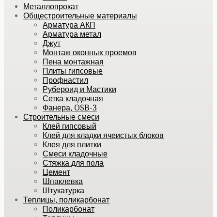
Металлопрокат
Общестроительные материалы
Арматура АКП
Арматура метал
Джут
Монтаж оконных проемов
Пена монтажная
Плиты гипсовые
Профнастил
Рубероид и Мастики
Сетка кладочная
Фанера, OSB-3
Строительные смеси
Клей гипсовый
Клей для кладки ячеистых блоков
Клея для плитки
Смеси кладочные
Стяжка для пола
Цемент
Шпаклевка
Штукатурка
Теплицы, поликарбонат
Поликарбонат