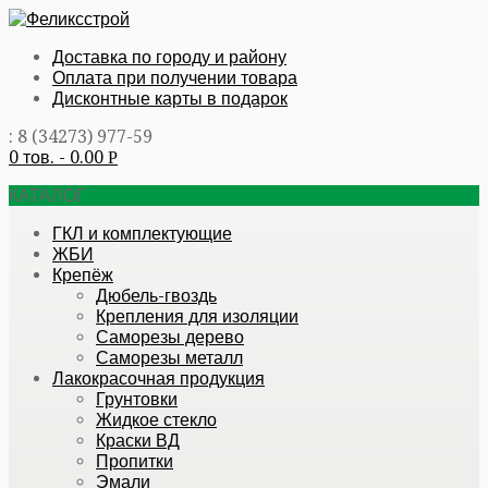
Доставка по городу и району
Оплата при получении товара
Дисконтные карты в подарок
: 8 (34273) 977-59
0 тов. -
0.00
Р
КАТАЛОГ
ГКЛ и комплектующие
ЖБИ
Крепёж
Дюбель-гвоздь
Крепления для изоляции
Саморезы дерево
Саморезы металл
Лакокрасочная продукция
Грунтовки
Жидкое стекло
Краски ВД
Пропитки
Эмали