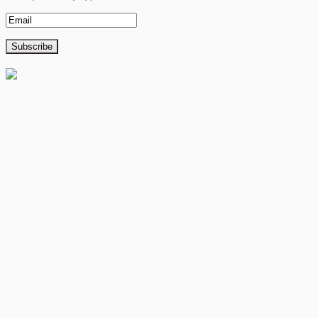
Склад магазин: г. Краснокамск ул. Геофизиков д. 19
8 (34273) 977-59
Email: felixstroy@yandex.ru
с 9:00 до 20:00
ЖБИ
Лакокрасочная продукция
Грунтовки
Жидкое стекло
Краски ВД
Пропитки
Эмали