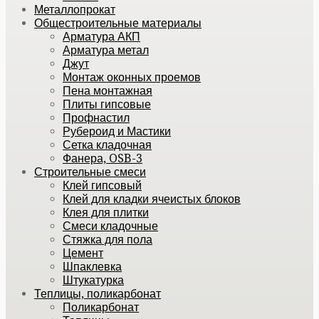
Металлопрокат
Общестроительные материалы
Арматура АКП
Арматура метал
Джут
Монтаж оконных проемов
Пена монтажная
Плиты гипсовые
Профнастил
Рубероид и Мастики
Сетка кладочная
Фанера, OSB-3
Строительные смеси
Клей гипсовый
Клей для кладки ячеистых блоков
Клея для плитки
Смеси кладочные
Стяжка для пола
Цемент
Шпаклевка
Штукатурка
Теплицы, поликарбонат
Поликарбонат